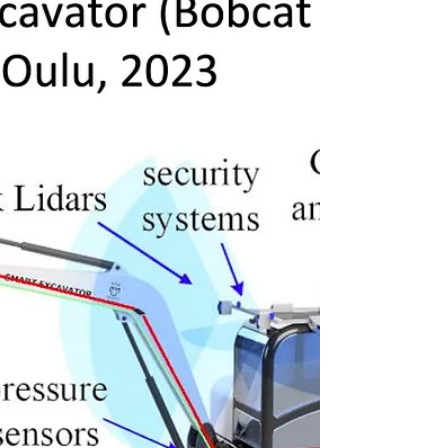
robottityökoneiden, -ajoneuvojen ja
droonien etä- ja parviohjausta varten
rakennetaan testiympäristöjä...