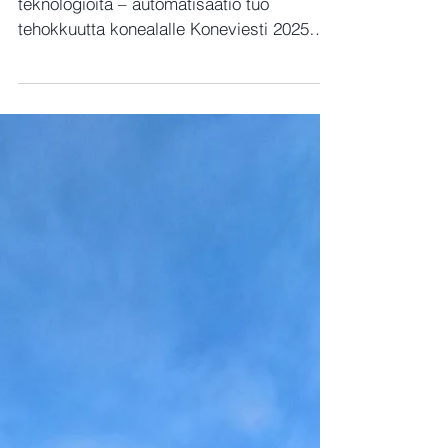
Hanke mediassa (JTF)
Oulun yliopisto kehittää uusia
teknologioita – automatisaatio tuo
tehokkuutta konealalle Koneviesti 2025
https://www.koneviesti.fi/yrit...