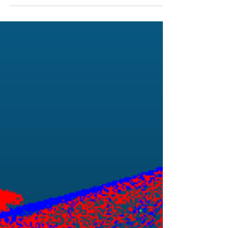
Tapahtumia (JTF)
29.9.–2.10.2025 Koulutusviikko –
Ouluzone, Oulu Viikkoon sisältyy
koulutusta etäohjauksen ja automaation
ajankohtaisista aiheista sekä...