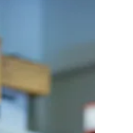
kuljettajan korvaavat automaatio ja
etäohjaus. Uusien työkonehankintojen ja
tutkimuksen avulla Oulussa tehdään suuri
siirto satamalogistiikan automatisaatiossa.
Kyseessä on osa laajempaa Port
Automation -investointihanketta, jonka
tavoitteena on kehittää Suomeen
ensimmäine