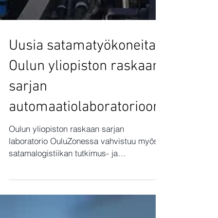
Uusia satamatyökoneita
Oulun yliopiston raskaan
sarjan
automaatiolaboratorioon
Oulun yliopiston raskaan sarjan
laboratorio OuluZonessa vahvistuu myös
satamalogistiikan tutkimus- ja
koulutusympäristöksi. Konttien
nostotyökone ja ohjaushytitön
terminaalitraktori ovat esimerkkejä, joissa