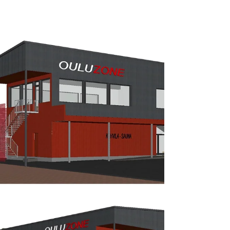
remote and autonomous
excavation
Highlights The InfraBIM Machine Control
Models are suitable for trajectory
generation. Vehicle-to-vehicle and vehicle-
to-cloud...