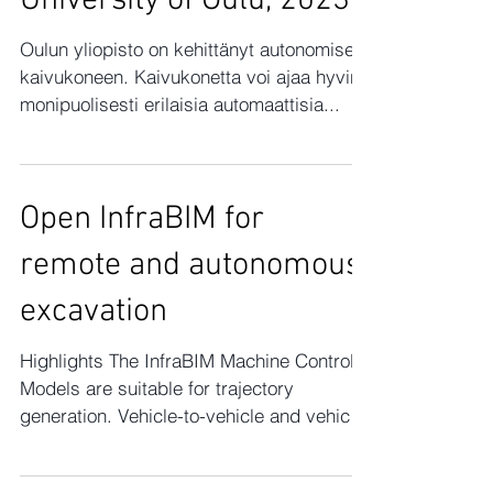
The Smart Excavator
(Bobcat E85) of
University of Oulu, 2023
Oulun yliopisto on kehittänyt autonomisen
kaivukoneen. Kaivukonetta voi ajaa hyvin
monipuolisesti erilaisia automaattisia...
Open InfraBIM for