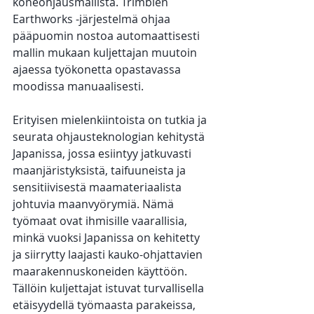
koneohjausmallista. Trimblen 
Earthworks -järjestelmä ohjaa 
pääpuomin nostoa automaattisesti 
mallin mukaan kuljettajan muutoin 
ajaessa työkonetta opastavassa 
moodissa manuaalisesti.
Erityisen mielenkiintoista on tutkia ja 
seurata ohjausteknologian kehitystä 
Japanissa, jossa esiintyy jatkuvasti 
maanjäristyksistä, taifuuneista ja 
sensitiivisestä maamateriaalista 
johtuvia maanvyörymiä. Nämä 
työmaat ovat ihmisille vaarallisia, 
minkä vuoksi Japanissa on kehitetty 
ja siirrytty laajasti kauko-ohjattavien 
maarakennuskoneiden käyttöön. 
Tällöin kuljettajat istuvat turvallisella 
etäisyydellä työmaasta parakeissa, 