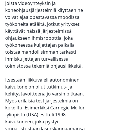
joista videoyhteyksin ja 
koneohjausjärjestelmiä käyttäen he 
voivat ajaa opastavassa moodissa 
työkoneita etäältä. Jotkut yritykset 
käyttävät näissä järjestelmissä 
ohjaukseen ihmisrobottia, joka 
työkoneessa kuljettajan paikalla 
toistaa mahdollisimman tarkasti 
ihmiskuljettajan turvallisessa 
toimistossa tekemiä ohjausliikkeitä.
Itsestään liikkuva eli autonominen 
kaivukone on ollut tutkimus- ja 
kehitystavoitteena jo varsin pitkään. 
Myös erilaisia testijärjestelmiä on 
kokeiltu. Esimerkiksi Carnegie Mellon 
-yliopisto (USA) esitteli 1998 
kaivukoneen, joka pystyi 
ympäristöstään laserskannaamansa 