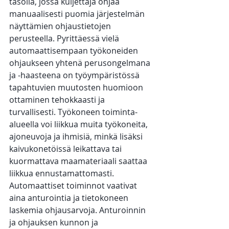
tasolla, jossa kuljettaja ohjaa 
manuaalisesti puomia järjestelmän 
näyttämien ohjaustietojen 
perusteella. Pyrittäessä vielä 
automaattisempaan työkoneiden 
ohjaukseen yhtenä perusongelmana 
ja -haasteena on työympäristössä 
tapahtuvien muutosten huomioon 
ottaminen tehokkaasti ja 
turvallisesti. Työkoneen toiminta-
alueella voi liikkua muita työkoneita, 
ajoneuvoja ja ihmisiä, minkä lisäksi 
kaivukonetöissä leikattava tai 
kuormattava maamateriaali saattaa 
liikkua ennustamattomasti. 
Automaattiset toiminnot vaativat 
aina anturointia ja tietokoneen 
laskemia ohjausarvoja. Anturoinnin 
ja ohjauksen kunnon ja 