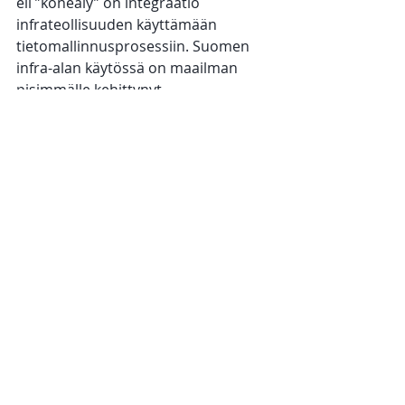
eli ”koneäly” on integraatio 
infrateollisuuden käyttämään 
tietomallinnusprosessiin. Suomen 
infra-alan käytössä on maailman 
pisimmälle kehittynyt 
tietomallinnusprosessi, joka voi 
mahdollistaa myös autonomisen 
koneohjauksen tehokkaan teollisen 
käyttöönoton ja hyödyntämisen.”