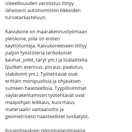
oikeellisuuden varmistus liittyy 
läheisesti autonomisten liikkeiden 
turvatarkasteluun.
Kaivukone on maarakennustyömaan 
yleiskone, jolla on eniten 
käyttötunteja. Kaivukoneeseen liittyy 
paljon työstöteriä (erikokoiset 
kauhat, piikit, täryt ym.) ja lisälaitteita 
(putken asennus, poraus, paalutus, 
stabilointi ym.). Työtehtävät ovat 
erittäin monipuolisia ja ohjauksen 
suhteen haasteellisia. Tyypillisimmät 
väylärakentamisen työtehtävät ovat 
maapohjan leikkaus, kuormaus, 
materiaalin vastaanotto ja 
geometrisesti haasteelliset luiskatyöt.
Koneohjauksen teknologiajohtajana 