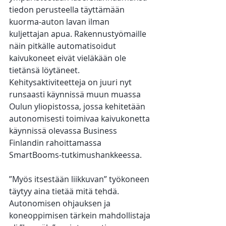
tiedon perusteella täyttämään 
kuorma-auton lavan ilman 
kuljettajan apua. Rakennustyömaille 
näin pitkälle automatisoidut 
kaivukoneet eivät vieläkään ole 
tietänsä löytäneet. 
Kehitysaktiviteetteja on juuri nyt 
runsaasti käynnissä muun muassa 
Oulun yliopistossa, jossa kehitetään 
autonomisesti toimivaa kaivukonetta 
käynnissä olevassa Business 
Finlandin rahoittamassa 
SmartBooms-tutkimushankkeessa.
”Myös itsestään liikkuvan” työkoneen 
täytyy aina tietää mitä tehdä. 
Autonomisen ohjauksen ja 
koneoppimisen tärkein mahdollistaja 